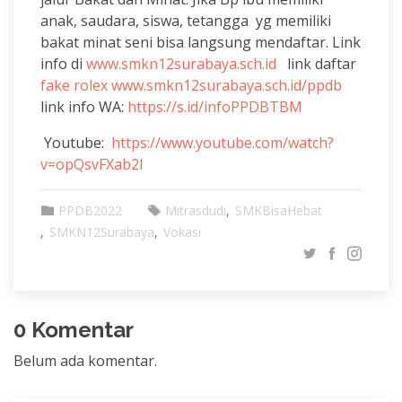
anak, saudara, siswa, tetangga yg memiliki
bakat minat seni bisa langsung mendaftar. Link
info di
www.smkn12surabaya.sch.id
link daftar
fake rolex
www.smkn12surabaya.sch.id/ppdb
link info WA:
https://s.id/infoPPDBTBM
Youtube:
https://www.youtube.com/watch?
v=opQsvFXab2I
PPDB2022
Mitrasdudi
SMKBisaHebat
SMKN12Surabaya
Vokasi
0 Komentar
Belum ada komentar.