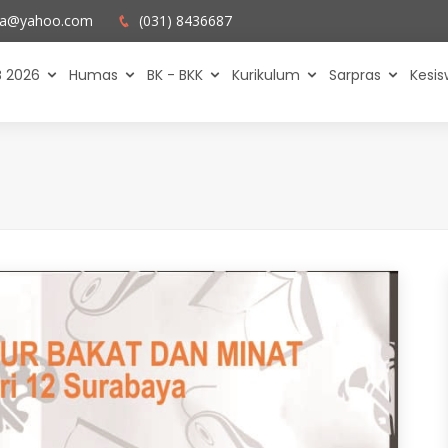
ya@yahoo.com
(031) 8436687
 2026
Humas
BK - BKK
Kurikulum
Sarpras
Kesi