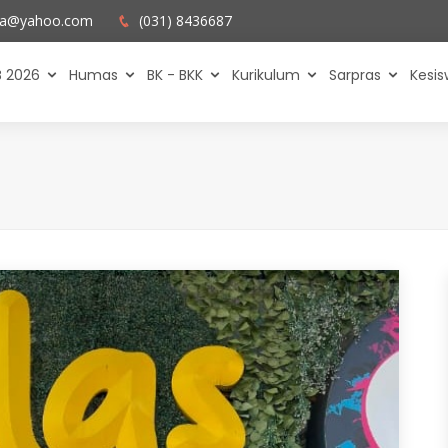
ya@yahoo.com
(031) 8436687
 2026
Humas
BK - BKK
Kurikulum
Sarpras
Kesi