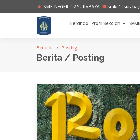
SMK NEGERI 12 SURABAYA
smkn12suraba
Beranda
Profil Sekolah
SPMB
Beranda
Posting
Berita / Posting