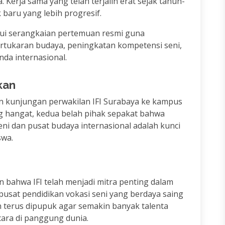
a. Kerja sama yang telah terjalin erat sejak tahun-
baru yang lebih progresif.
lui serangkaian pertemuan resmi guna
ukaran budaya, peningkatan kompetensi seni,
nda internasional.
kan
n kunjungan perwakilan IFI Surabaya ke kampus
 hangat, kedua belah pihak sepakat bahwa
seni dan pusat budaya internasional adalah kunci
swa.
bahwa IFI telah menjadi mitra penting dalam
pusat pendidikan vokasi seni yang berdaya saing
an terus dipupuk agar semakin banyak talenta
ara di panggung dunia.