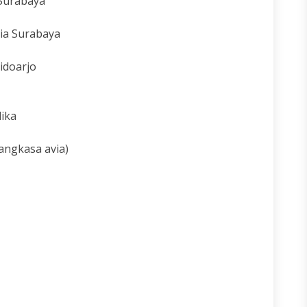
 Surabaya
sia Surabaya
Sidoarjo
dika
angkasa avia)