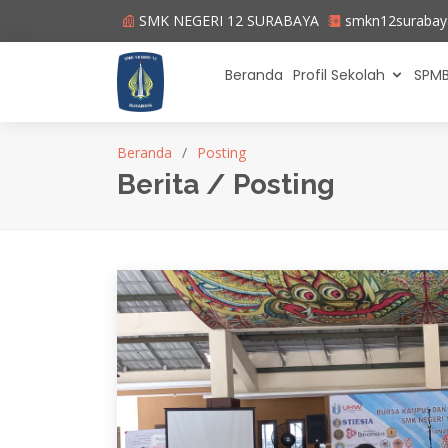
SMK NEGERI 12 SURABAYA
smkn12suraba
Beranda
Profil Sekolah
SPMB
Beranda
Posting
Berita / Posting