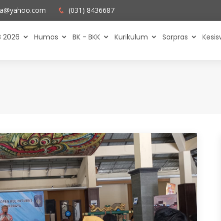
ya@yahoo.com
(031) 8436687
 2026
Humas
BK - BKK
Kurikulum
Sarpras
Kesi